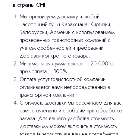
в страны СНГ
3D печать
Мы организуем доставку в любой
населенный пункт Казахстана, Киргизии,
Лицензирование
Белоруссии, Армении с использованием
Изготовление хирургических шаблонов
проверенных транспортных компаний с
учетом особенностей и требований
Политика конфиденциальности
доставки конкретного товара.
Минимальная сумма заказа – 20 000 р.,
stasicus
сделано
предоплата – 100%
Оплата услуг транспортной компании
оплачивается вами непосредственно в
транспортной компании.
Стоимость доставки мы рассчитаем для вас
самостоятельно и сообщим при обработке
заказа. Для вашего удобства стоимость
доставки мы можем включить в стоимость
товара (в этом случае вам не потребуется