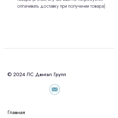
оплачивать доставку при получении товара).
Интересует лизинг?
с помощью нашего партнера ООО
«Уралпромлизинг» подберем выгодные
условия по лизингу оборудования,
просто оставьте контакты чтобы мы
сориентировали по условиям