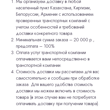
Мы организуем доставку в любой
населенный пункт Казахстана, Киргизии,
Оплата и доставка
Белоруссии, Армении с использованием
Контакты
проверенных транспортных компаний с
учетом особенностей и требований
доставки конкретного товара.
3D печать
Минимальная сумма заказа – 20 000 р.,
Лицензирование
предоплата – 100%
Оплата услуг транспортной компании
Изготовление хирургических шаблонов
оплачивается вами непосредственно в
Политика конфиденциальности
транспортной компании.
Стоимость доставки мы рассчитаем для вас
stasicus
сделано
самостоятельно и сообщим при обработке
заказа. Для вашего удобства стоимость
доставки мы можем включить в стоимость
товара (в этом случае вам не потребуется
оплачивать доставку при получении товара).