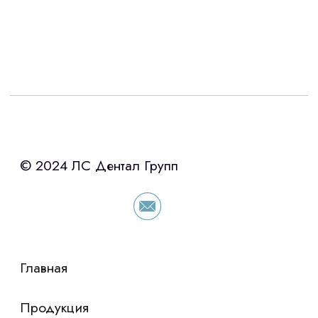
Интересует лизинг?
с помощью нашего партнера ООО
«Уралпромлизинг» подберем выгодные
условия по лизингу оборудования,
просто оставьте контакты чтобы мы
сориентировали по условиям