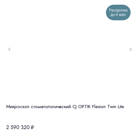
Рассрочка
до 6 мес.
Микроскоп стоматологический CJ OPTIK Flexion Twin Lite
Zu
ми
2 590 320
₽
2 