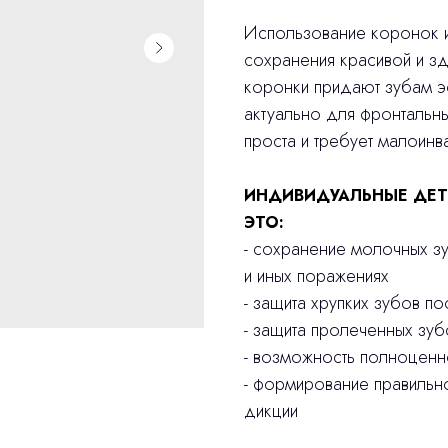
Использование коронок и
сохранения красивой и з
коронки придают зубам эс
актуально для фронтальн
проста и требует малоинв
ИНДИВИДУАЛЬНЫЕ ДЕТ
ЭТО:
- сохранение молочных з
и иных поражениях
- защита хрупких зубов п
- защита пролеченных зуб
- возможность полноцен
- формирование правильн
дикции