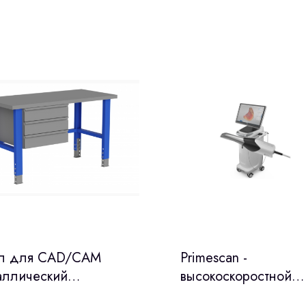
л для CAD/CAM
Primescan -
аллический
высокоскоростной
мышленный 1500 мм
интраоральный скан