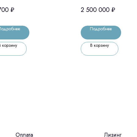
-CMP модуль с 3
Sirona (Германия)
700
₽
2 500 000
₽
ками (ВерсТакофф,
сия)
Подробнее
Подробнее
В корзину
В корзину
Оплата
Лизинг