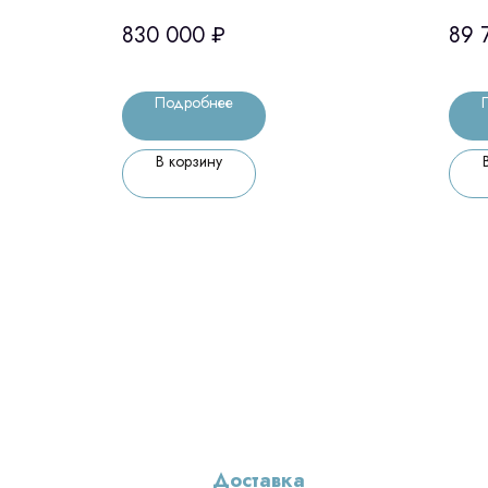
PRF
830 000
₽
89 
ящи
Рос
Подробнее
В корзину
Доставка