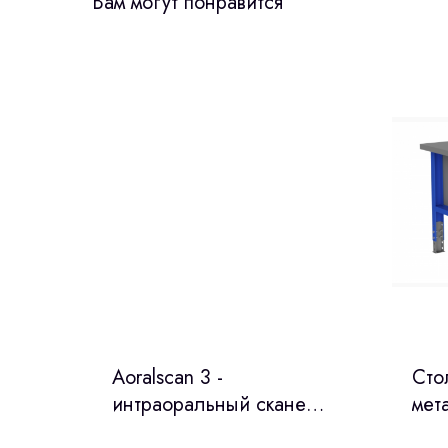
Вам могут понравится
Aoralscan 3 -
Сто
интраоральный сканер
мет
(Shininп, Китай)
про