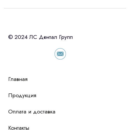
Интересует лизинг?
с помощью нашего партнера ООО
«Уралпромлизинг» подберем выгодные
условия по лизингу оборудования,
просто оставьте контакты чтобы мы
сориентировали по условиям