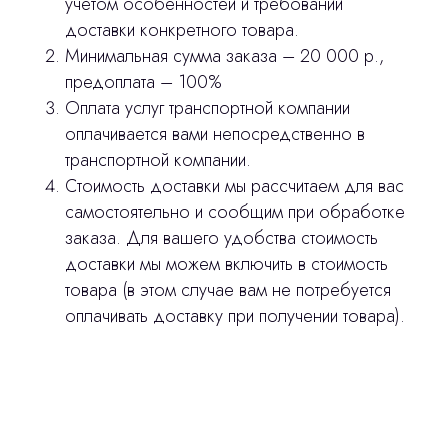
учетом особенностей и требований
Изготовление хирургических шаблонов
доставки конкретного товара.
Отправить вопрос
Политика конфиденциальности
Минимальная сумма заказа – 20 000 р.,
предоплата – 100%
Нажимая на кнопку «Отправить вопрос»
Оплата услуг транспортной компании
stasicus
сделано
вы соглашаетесь с
политикой
оплачивается вами непосредственно в
конфиденциальности
транспортной компании.
Стоимость доставки мы рассчитаем для вас
самостоятельно и сообщим при обработке
заказа. Для вашего удобства стоимость
доставки мы можем включить в стоимость
товара (в этом случае вам не потребуется
оплачивать доставку при получении товара).