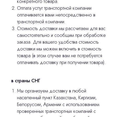
конкретного товара.
Остались вопросы
Оплата услуг транспортной компании
оплачивается вами непосредственно в
оставьте контакты, мы свяжемся и
транспортной компании.
© 2024 ЛС Дентал Групп
ответим на все вопросы
Стоимость доставки мы рассчитаем для вас
самостоятельно и сообщим при обработке
заказа. Для вашего удобства стоимость
доставки мы можем включить в стоимость
Главная
товара (в этом случае вам не потребуется
Продукция
оплачивать доставку при получении товара).
Оплата и доставка
в страны СНГ
Контакты
Мы организуем доставку в любой
населенный пункт Казахстана, Киргизии,
3D печать
Белоруссии, Армении с использованием
Лицензирование
проверенных транспортных компаний с