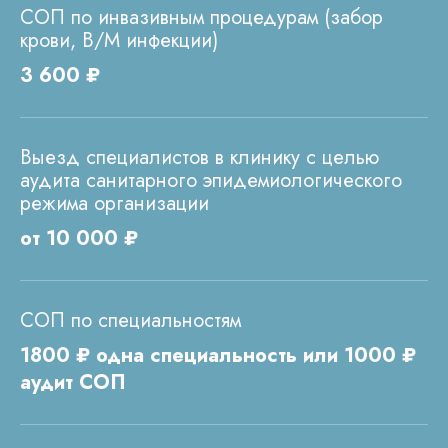
СОП по инвазивным процедурам (забор
крови, В/М инфекции)
3 600 ₽
Выезд специалистов в клинику с целью
аудита санитарного эпидемиологического
режима организации
от 10 000 ₽
© 2024 ЛС Дентал Групп
СОП по специальностям
1800 ₽ одна специальность или 1000 ₽
аудит СОП
Главная