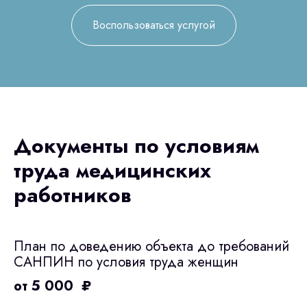
Продукция
Воспользоваться услугой
Оплата и доставка
Контакты
3D печать
Лицензирование
Документы по условиям
Изготовление хирургических шаблонов
труда медицинских
Политика конфиденциальности
работников
stasicus
сделано
План по доведению объекта до требований
САНПИН по условия труда женщин
от 5 000 ₽