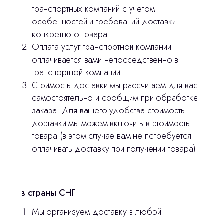
транспортных компаний с учетом
особенностей и требований доставки
конкретного товара.
Остались вопросы
Оплата услуг транспортной компании
оплачивается вами непосредственно в
оставьте контакты, мы свяжемся и
транспортной компании.
© 2024 ЛС Дентал Групп
ответим на все вопросы
Стоимость доставки мы рассчитаем для вас
самостоятельно и сообщим при обработке
заказа. Для вашего удобства стоимость
доставки мы можем включить в стоимость
Главная
товара (в этом случае вам не потребуется
Продукция
оплачивать доставку при получении товара).
Оплата и доставка
Контакты
в страны СНГ
Мы организуем доставку в любой
3D печать