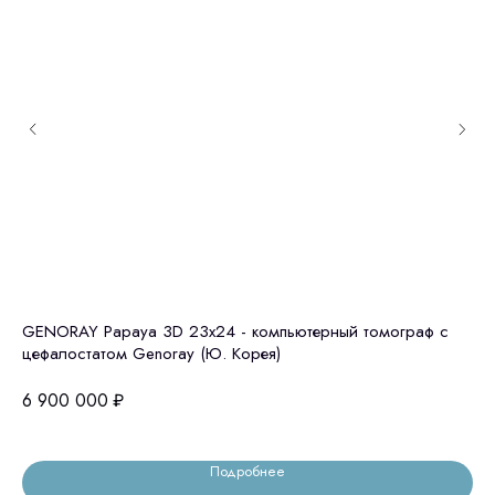
GENORAY Papaya 3D 23x24 - компьютерный томограф с
То
цефалостатом Genoray (Ю. Корея)
(D
6 900 000
₽
7 
Подробнее