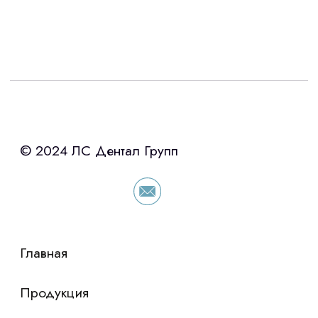
Интересует лизинг?
с помощью нашего партнера ООО
«Уралпромлизинг» подберем выгодные
условия по лизингу оборудования,
просто оставьте контакты чтобы мы
сориентировали по условиям