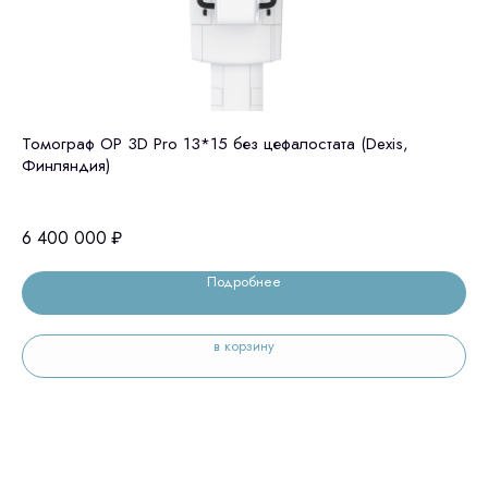
Томограф OP 3D Pro 13*15 без цефалостата (Dexis,
GE
Финляндия)
це
6 
6 400 000
₽
Подробнее
в корзину