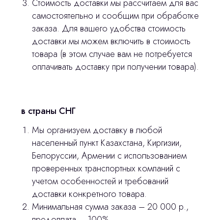
Стоимость доставки мы рассчитаем для вас
Главная
самостоятельно и сообщим при обработке
Продукция
заказа. Для вашего удобства стоимость
доставки мы можем включить в стоимость
Оплата и доставка
товара (в этом случае вам не потребуется
Контакты
оплачивать доставку при получении товара).
3D печать
в страны СНГ
Лицензирование
Мы организуем доставку в любой
Изготовление хирургических шаблонов
населенный пункт Казахстана, Киргизии,
Политика конфиденциальности
Белоруссии, Армении с использованием
проверенных транспортных компаний с
учетом особенностей и требований
stasicus
сделано
доставки конкретного товара.
Минимальная сумма заказа – 20 000 р.,
предоплата – 100%