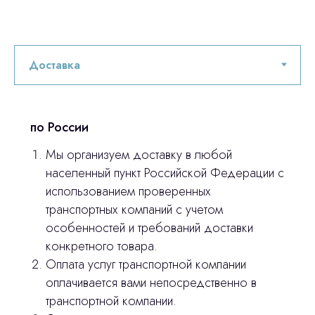
по России
Мы организуем доставку в любой
населенный пункт Российской Федерации с
использованием проверенных
Остались вопросы
транспортных компаний с учетом
особенностей и требований доставки
оставьте контакты, мы свяжемся и
конкретного товара.
© 2024 ЛС Дентал Групп
ответим на все вопросы
Оплата услуг транспортной компании
оплачивается вами непосредственно в
транспортной компании.