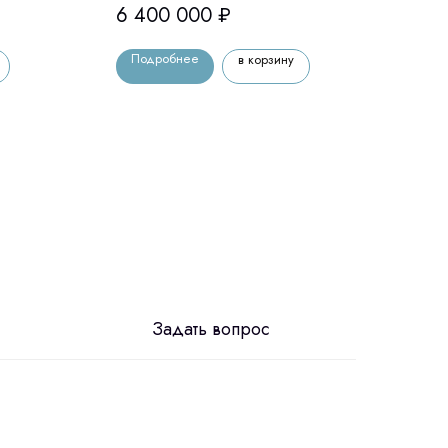
6 400 000
₽
6 9
Подробнее
По
в корзину
Задать вопрос