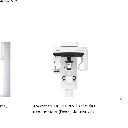
29,5 см
xis,
Томограф OP 3D Pro 13*15 без
GEN
цефалостата (Dexis, Финляндия)
комп
цефа