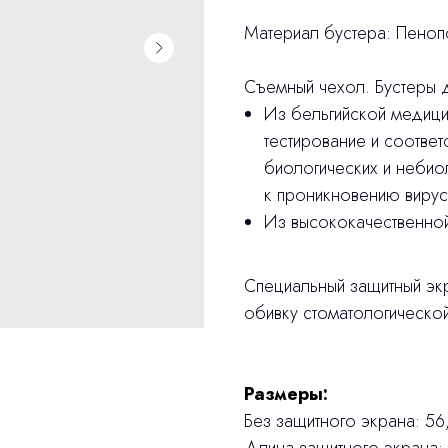
Материал бустера: Пеноп
Съемный чехол. Бустеры д
Из бельгийской медици
тестирование и соответ
биологических и небиол
к проникновению вирусо
Из высококачественно
Специальный защитный эк
обивку стоматологической
Размеры:
Без защитного экрана: 56,