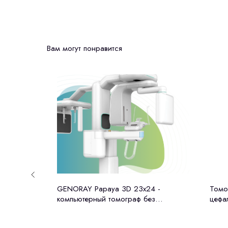
Вам могут понравится
NEW
раф c
GENORAY Papaya 3D 23x24 -
Томо
орея)
компьютерный томограф без
цефа
цефалостата Genoray (Ю. Корея)