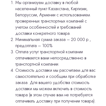
Мы организуем доставку в любой
населенный пункт Казахстана, Киргизии,
Белоруссии, Армении с использованием
Главная
проверенных транспортных компаний с
учетом особенностей и требований
Продукция
доставки конкретного товара.
Оплата и доставка
Минимальная сумма заказа – 20 000 р.,
предоплата – 100%
Контакты
Оплата услуг транспортной компании
оплачивается вами непосредственно в
3D печать
транспортной компании.
Стоимость доставки мы рассчитаем для вас
Лицензирование
самостоятельно и сообщим при обработке
Изготовление хирургических шаблонов
заказа. Для вашего удобства стоимость
доставки мы можем включить в стоимость
Отправить вопрос
Политика конфиденциальности
товара (в этом случае вам не потребуется
оплачивать доставку при получении товара).
Нажимая на кнопку «Отправить вопрос»
stasicus
сделано