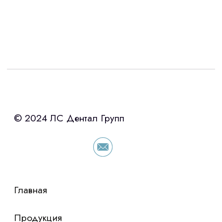
вы соглашаетесь с
политикой
конфиденциальности
Интересует лизинг?
с помощью нашего партнера ООО
«Уралпромлизинг» подберем выгодные
условия по лизингу оборудования,
просто оставьте контакты чтобы мы
сориентировали по условиям