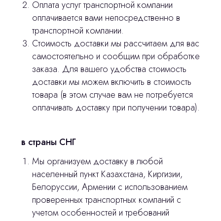
Оплата услуг транспортной компании
оплачивается вами непосредственно в
Главная
транспортной компании.
Стоимость доставки мы рассчитаем для вас
Продукция
самостоятельно и сообщим при обработке
Оплата и доставка
заказа. Для вашего удобства стоимость
доставки мы можем включить в стоимость
Контакты
товара (в этом случае вам не потребуется
оплачивать доставку при получении товара).
3D печать
Лицензирование
в страны СНГ
Изготовление хирургических шаблонов
Мы организуем доставку в любой
населенный пункт Казахстана, Киргизии,
Политика конфиденциальности
Белоруссии, Армении с использованием
проверенных транспортных компаний с
stasicus
сделано
учетом особенностей и требований