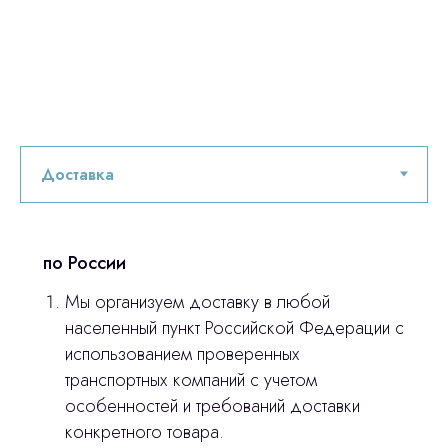
по России
Мы организуем доставку в любой
Остались вопросы
населенный пункт Российской Федерации с
использованием проверенных
оставьте контакты, мы свяжемся и
транспортных компаний с учетом
© 2024 ЛС Дентал Групп
ответим на все вопросы
особенностей и требований доставки
конкретного товара.