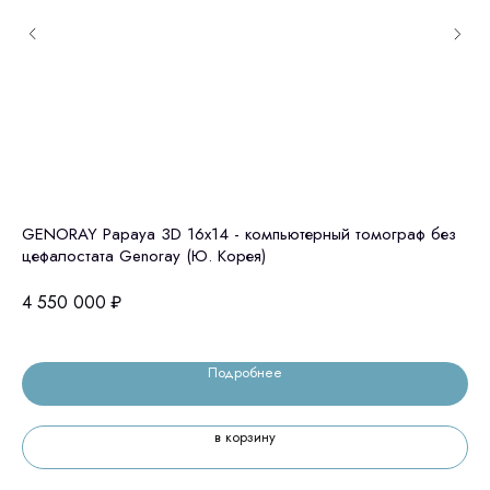
GENORAY Papaya 3D 16x14 - компьютерный томограф без
GE
цефалостата Genoray (Ю. Корея)
це
4 550 000
₽
6 
Подробнее
в корзину