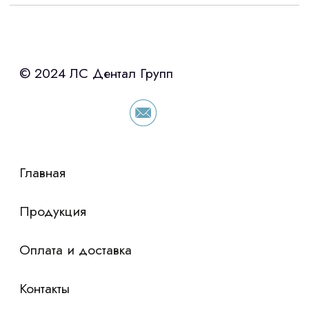
Интересует лизинг?
с помощью нашего партнера ООО
«Уралпромлизинг» подберем выгодные
условия по лизингу оборудования,
просто оставьте контакты чтобы мы
сориентировали по условиям