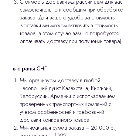
Стоимость доставки мы рассчитаем для вас
оставьте контакты, мы свяжемся и
самостоятельно и сообщим при обработке
© 2024 ЛС Дентал Групп
ответим на все вопросы
заказа. Для вашего удобства стоимость
доставки мы можем включить в стоимость
товара (в этом случае вам не потребуется
оплачивать доставку при получении товара).
Главная
Продукция
Оплата и доставка
в страны СНГ
Контакты
Мы организуем доставку в любой
населенный пункт Казахстана, Киргизии,
Белоруссии, Армении с использованием
3D печать
проверенных транспортных компаний с
Лицензирование
учетом особенностей и требований
доставки конкретного товара.
Изготовление хирургических шаблонов
Минимальная сумма заказа – 20 000 р.,
Политика конфиденциальности
предоплата – 100%