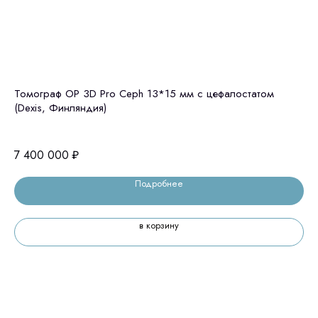
Томограф OP 3D Pro Ceph 13*15 мм с цефалостатом
GE
(Dexis, Финляндия)
це
7 400 000
₽
6 
Подробнее
в корзину