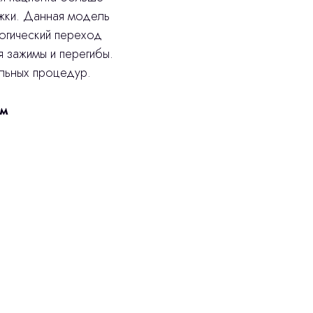
жки. Данная модель
логический переход
я зажимы и перегибы.
льных процедур.
мм