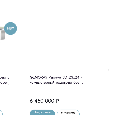
NEW
граф c
GENORAY Papaya 3D 23x24 -
GEN
Корея)
компьютерный томограф без
комп
цефалостата Genoray (Ю. Корея)
цефа
6 450 000
₽
6 9
Подробнее
По
в корзину