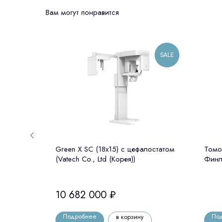
Вам могут понравится
SALE
 -
Green X SC (18x15) c цефалостатом
Томо
з
(Vatech Co., Ltd (Корея))
Финл
орея)
10 682 000
₽
Подробнее
По
в корзину