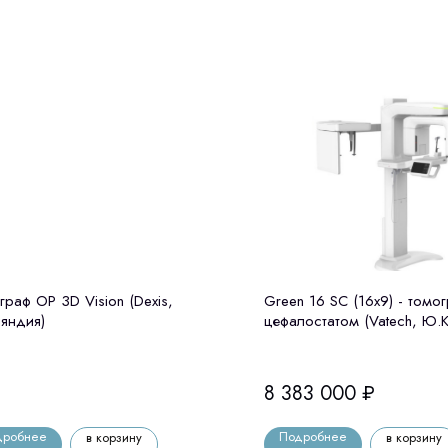
граф OP 3D Vision (Dexis,
Green 16 SC (16x9) - томо
яндия)
цефалостатом (Vatech, Ю.
8 383 000
₽
дробнее
Подробнее
в корзину
в корзину