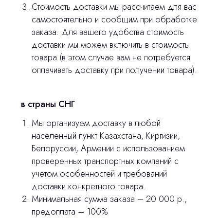
оставьте контакты, мы свяжемся и
Стоимость доставки мы рассчитаем для вас
© 2024 ЛС Дентал Групп
ответим на все вопросы
самостоятельно и сообщим при обработке
заказа. Для вашего удобства стоимость
доставки мы можем включить в стоимость
товара (в этом случае вам не потребуется
Главная
оплачивать доставку при получении товара).
Продукция
Оплата и доставка
в страны СНГ
Контакты
Мы организуем доставку в любой
населенный пункт Казахстана, Киргизии,
Белоруссии, Армении с использованием
3D печать
проверенных транспортных компаний с
Лицензирование
учетом особенностей и требований
доставки конкретного товара.
Изготовление хирургических шаблонов
Минимальная сумма заказа – 20 000 р.,
Политика конфиденциальности
предоплата – 100%