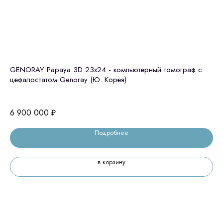
GENORAY Papaya 3D 23x24 - компьютерный томограф с
То
цефалостатом Genoray (Ю. Корея)
5 
6 900 000
₽
Подробнее
в корзину