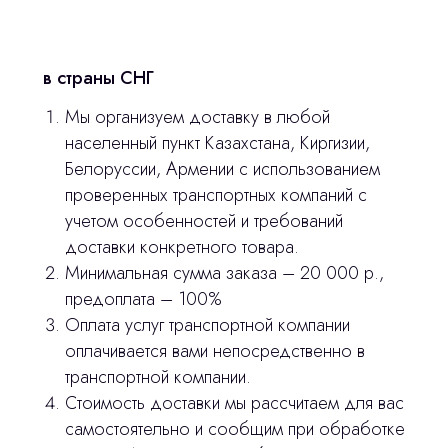
Главная
Продукция
в страны СНГ
Оплата и доставка
Мы организуем доставку в любой
населенный пункт Казахстана, Киргизии,
Контакты
Белоруссии, Армении с использованием
проверенных транспортных компаний с
3D печать
учетом особенностей и требований
доставки конкретного товара.
Лицензирование
Минимальная сумма заказа – 20 000 р.,
Изготовление хирургических шаблонов
предоплата – 100%
Оплата услуг транспортной компании
Отправить вопрос
Политика конфиденциальности
оплачивается вами непосредственно в
транспортной компании.
Нажимая на кнопку «Отправить вопрос»
stasicus
сделано
Стоимость доставки мы рассчитаем для вас
вы соглашаетесь с
политикой
самостоятельно и сообщим при обработке
конфиденциальности