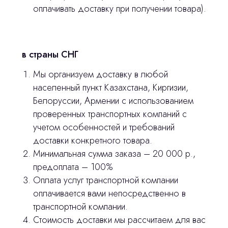
оплачивать доставку при получении товара).
Главная
Продукция
в страны СНГ
Оплата и доставка
Мы организуем доставку в любой
населенный пункт Казахстана, Киргизии,
Контакты
Белоруссии, Армении с использованием
проверенных транспортных компаний с
3D печать
учетом особенностей и требований
доставки конкретного товара.
Лицензирование
Минимальная сумма заказа – 20 000 р.,
Изготовление хирургических шаблонов
предоплата – 100%
Оплата услуг транспортной компании
Политика конфиденциальности
оплачивается вами непосредственно в
транспортной компании.
stasicus
сделано
Стоимость доставки мы рассчитаем для вас