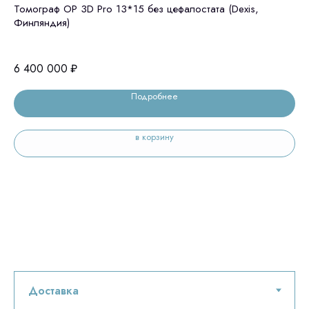
Томограф OP 3D Pro 13*15 без цефалостата (Dexis,
GE
Финляндия)
це
6 400 000
₽
6 
Подробнее
в корзину