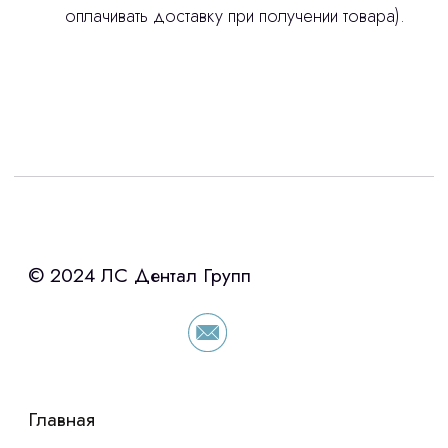
оплачивать доставку при получении товара).
Интересует лизинг?
с помощью нашего партнера ООО
«Уралпромлизинг» подберем выгодные
условия по лизингу оборудования,
просто оставьте контакты чтобы мы
сориентировали по условиям