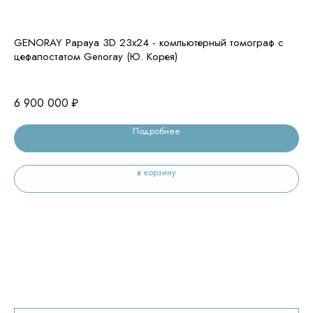
GENORAY Papaya 3D 23x24 - компьютерный томограф с
GE
цефалостатом Genoray (Ю. Корея)
це
6 900 000
₽
5 
Подробнее
в корзину