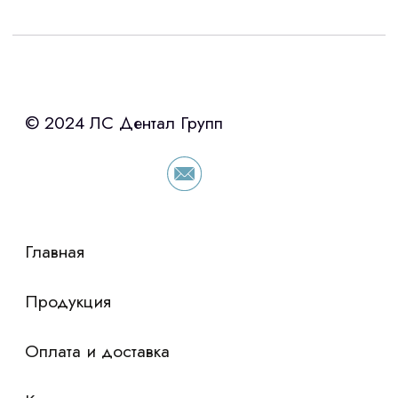
Интересует лизинг?
с помощью нашего партнера ООО
«Уралпромлизинг» подберем выгодные
условия по лизингу оборудования,
просто оставьте контакты чтобы мы
сориентировали по условиям