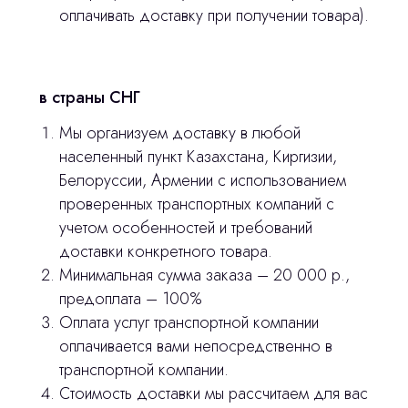
оплачивать доставку при получении товара).
Главная
Продукция
в страны СНГ
Оплата и доставка
Мы организуем доставку в любой
населенный пункт Казахстана, Киргизии,
Контакты
Белоруссии, Армении с использованием
проверенных транспортных компаний с
3D печать
учетом особенностей и требований
доставки конкретного товара.
Лицензирование
Минимальная сумма заказа – 20 000 р.,
Изготовление хирургических шаблонов
предоплата – 100%
Оплата услуг транспортной компании
Политика конфиденциальности
оплачивается вами непосредственно в
транспортной компании.
stasicus
сделано
Стоимость доставки мы рассчитаем для вас