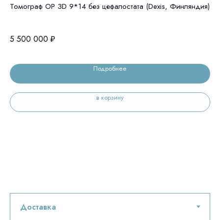
Томограф OP 3D 9*14 без цефалостата (Dexis, Финляндия)
GE
це
5 500 000
₽
6 
Подробнее
в корзину