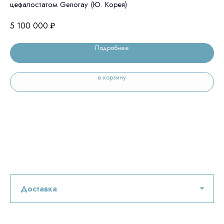
цефалостатом Genoray (Ю. Корея)
це
5 100 000
₽
4 
Подробнее
в корзину