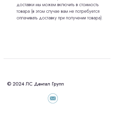
доставки мы можем включить в стоимость
товара (в этом случае вам не потребуется
оплачивать доставку при получении товара).
Интересует лизинг?
с помощью нашего партнера ООО
«Уралпромлизинг» подберем выгодные
условия по лизингу оборудования,
просто оставьте контакты чтобы мы
сориентировали по условиям