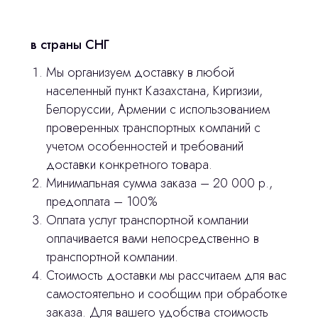
Главная
Продукция
в страны СНГ
Оплата и доставка
Мы организуем доставку в любой
населенный пункт Казахстана, Киргизии,
Контакты
Белоруссии, Армении с использованием
проверенных транспортных компаний с
3D печать
учетом особенностей и требований
доставки конкретного товара.
Лицензирование
Минимальная сумма заказа – 20 000 р.,
предоплата – 100%
Изготовление хирургических шаблонов
Оплата услуг транспортной компании
Отправить вопрос
Политика конфиденциальности
оплачивается вами непосредственно в
транспортной компании.
Нажимая на кнопку «Отправить вопрос»
stasicus
сделано
Стоимость доставки мы рассчитаем для вас
вы соглашаетесь с
политикой
самостоятельно и сообщим при обработке
конфиденциальности
заказа. Для вашего удобства стоимость