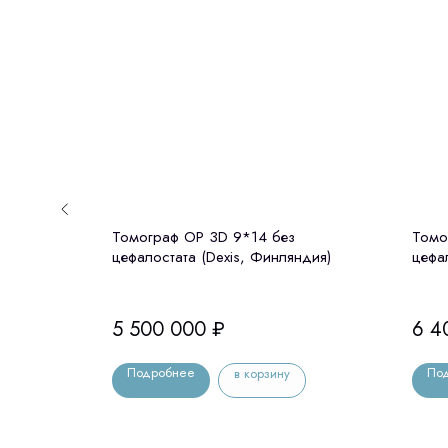
NEW
раф c
Томограф OP 3D 9*14 без
Томо
орея)
цефалостата (Dexis, Финляндия)
цефа
5 500 000
₽
6 4
Подробнее
По
в корзину