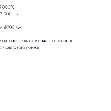
е)
5 000°K
3 000 Lux
мм @700 мм
е включение-выключение и сенсорное
ти светового потока.