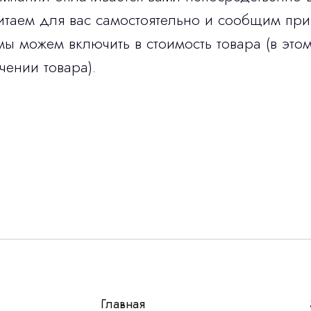
итаем для вас самостоятельно и сообщим при
мы можем включить в стоимость товара (в этом
чении товара).
Остались вопросы
г?
авьте контакты, мы свяжемся и ответим на все воп
алпромлизинг»
Главная