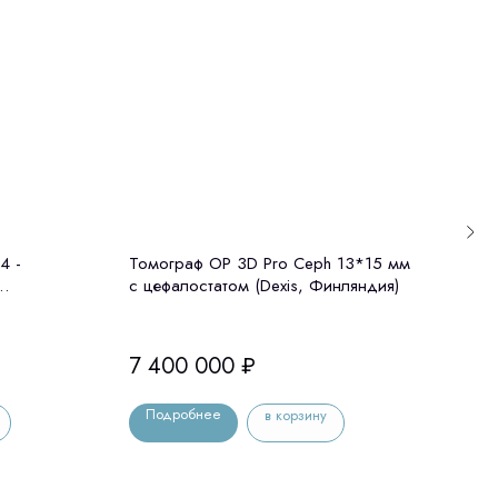
4 -
Томограф OP 3D Pro Ceph 13*15 мм
GENO
с цефалостатом (Dexis, Финляндия)
комп
 Корея)
цефа
7 400 000
₽
4 5
Подробнее
По
в корзину