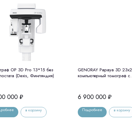
граф OP 3D Pro 13*15 без
GENORAY Papaya 3D 23x2
лостата (Dexis, Финляндия)
компьютерный томограф с
цефалостатом Genoray (Ю.
00 000
₽
6 900 000
₽
дробнее
Подробнее
в корзину
в корзину