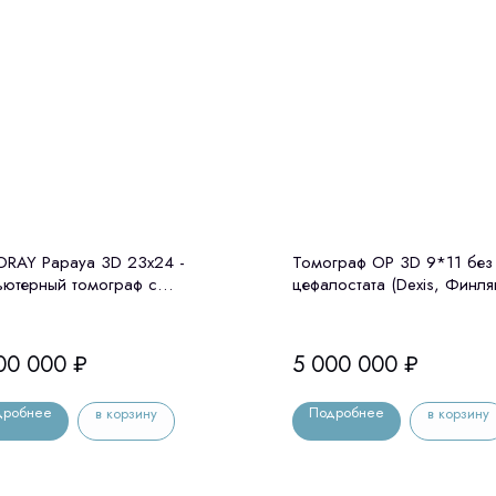
RAY Papaya 3D 23x24 -
Томограф OP 3D 9*11 без
ьютерный томограф с
цефалостата (Dexis, Финля
лостатом Genoray (Ю. Корея)
00 000
₽
5 000 000
₽
дробнее
Подробнее
в корзину
в корзину