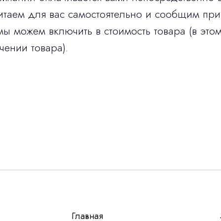
итаем для вас самостоятельно и сообщим при
мы можем включить в стоимость товара (в этом
чении товара).
Остались вопросы
г?
авьте контакты, мы свяжемся и ответим на все воп
алпромлизинг»
Главная