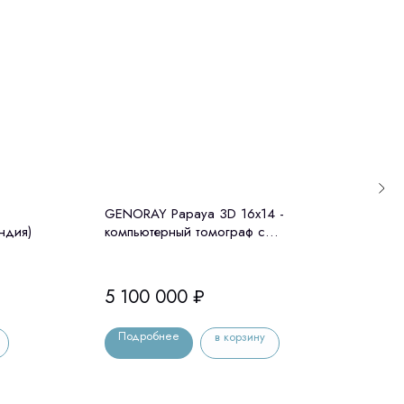
GENORAY Papaya 3D 16x14 -
Gree
ндия)
компьютерный томограф с
(Vat
цефалостатом Genoray (Ю. Корея)
5 100 000
₽
10 
Подробнее
По
в корзину