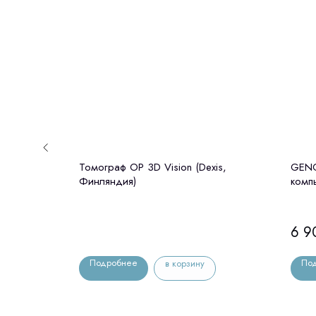
 -
Томограф OP 3D Vision (Dexis,
GENO
з
Финляндия)
комп
орея)
цефа
6 9
Подробнее
По
в корзину