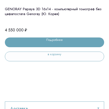
GENORAY Papaya 3D 16x14 - компьютерный томограф без
GE
цефалостата Genoray (Ю. Корея)
це
4 550 000
₽
6 
Подробнее
в корзину