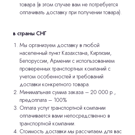
товара (в этом случае вам не потребуется
оплачивать доставку при получении товара).
Главная
Продукция
в страны СНГ
Оплата и доставка
Мы организуем доставку в любой
Контакты
населенный пункт Казахстана, Киргизии,
Белоруссии, Армении с использованием
проверенных транспортных компаний с
3D печать
учетом особенностей и требований
Лицензирование
доставки конкретного товара.
Минимальная сумма заказа – 20 000 р.,
Изготовление хирургических шаблонов
предоплата – 100%
Оплата услуг транспортной компании
Политика конфиденциальности
оплачивается вами непосредственно в
транспортной компании.
stasicus
сделано
Стоимость доставки мы рассчитаем для вас