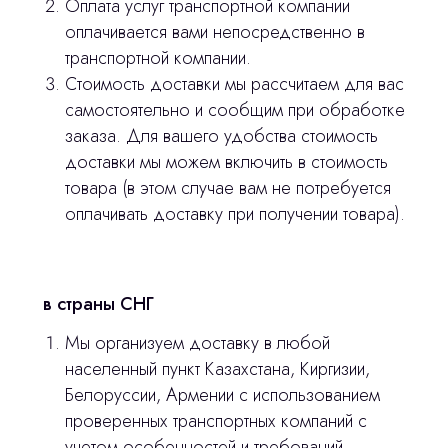
Оплата услуг транспортной компании
оплачивается вами непосредственно в
транспортной компании.
Стоимость доставки мы рассчитаем для вас
самостоятельно и сообщим при обработке
заказа. Для вашего удобства стоимость
Остались вопросы
доставки мы можем включить в стоимость
товара (в этом случае вам не потребуется
оставьте контакты, мы свяжемся и
оплачивать доставку при получении товара).
© 2024 ЛС Дентал Групп
ответим на все вопросы
в страны СНГ
Главная
Мы организуем доставку в любой
Продукция
населенный пункт Казахстана, Киргизии,
Белоруссии, Армении с использованием
Оплата и доставка
проверенных транспортных компаний с
Контакты
учетом особенностей и требований