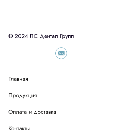
Интересует лизинг?
с помощью нашего партнера ООО
«Уралпромлизинг» подберем выгодные
условия по лизингу оборудования,
просто оставьте контакты чтобы мы
сориентировали по условиям