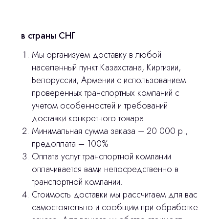
Контакты
в страны СНГ
3D печать
Мы организуем доставку в любой
Лицензирование
населенный пункт Казахстана, Киргизии,
Белоруссии, Армении с использованием
Изготовление хирургических шаблонов
проверенных транспортных компаний с
Отправить вопрос
Политика конфиденциальности
учетом особенностей и требований
доставки конкретного товара.
Нажимая на кнопку «Отправить вопрос»
stasicus
сделано
Минимальная сумма заказа – 20 000 р.,
вы соглашаетесь с
политикой
предоплата – 100%
конфиденциальности
Оплата услуг транспортной компании
оплачивается вами непосредственно в
транспортной компании.
Стоимость доставки мы рассчитаем для вас
самостоятельно и сообщим при обработке