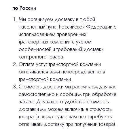
по России
Мы организуем доставку в любой
населенный пункт Российской Федерации с
использованием проверенных
транспортных компаний с учетом
особенностей и требований доставки
Остались вопросы
конкретного товара.
Оплата услуг транспортной компании
оставьте контакты, мы свяжемся и
© 2024 ЛС Дентал Групп
оплачивается вами непосредственно в
ответим на все вопросы
транспортной компании.
Стоимость доставки мы рассчитаем для вас
самостоятельно и сообщим при обработке
Главная
заказа. Для вашего удобства стоимость
доставки мы можем включить в стоимость
Продукция
товара (в этом случае вам не потребуется
Оплата и доставка
оплачивать доставку при получении товара).