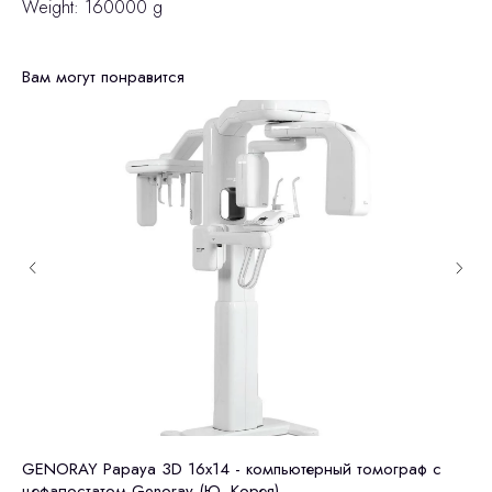
Weight: 160000 g
Вам могут понравится
GENORAY Papaya 3D 16x14 - компьютерный томограф с
GE
цефалостатом Genoray (Ю. Корея)
це