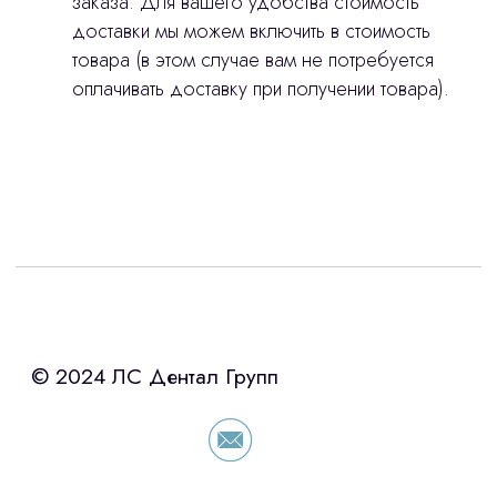
заказа. Для вашего удобства стоимость
доставки мы можем включить в стоимость
товара (в этом случае вам не потребуется
оплачивать доставку при получении товара).
Интересует лизинг?
с помощью нашего партнера ООО
«Уралпромлизинг» подберем выгодные
условия по лизингу оборудования,
просто оставьте контакты чтобы мы
сориентировали по условиям