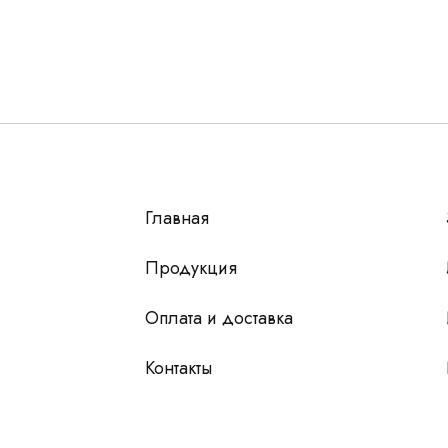
Остались вопросы
г?
авьте контакты, мы свяжемся и ответим на все воп
алпромлизинг»
Главная
у
 чтобы мы
Продукция
Оплата и доставка
Контакты