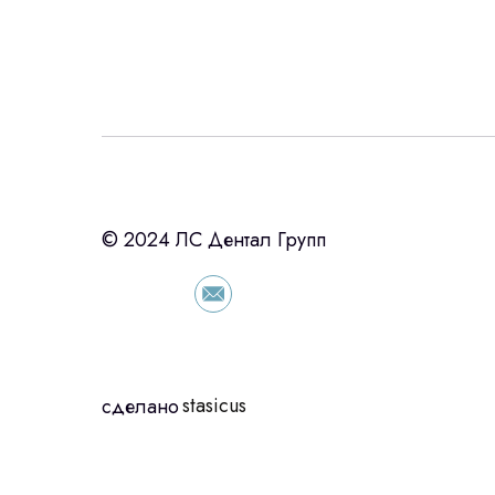
Интересует лизин
ост
с помощью нашего партнера ООО «Ур
© 2024 ЛС Дентал Групп
подберем выгодные условия по лизинг
оборудования, просто оставьте контакты
сориентировали по условиям
stasicus
сделано