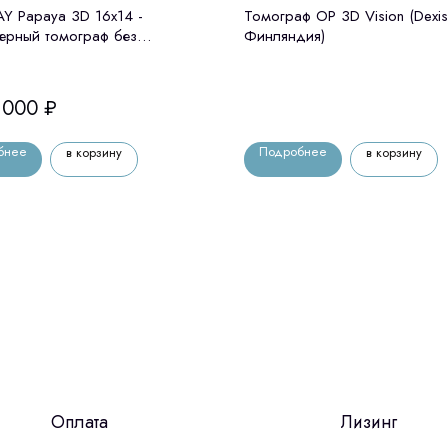
 Papaya 3D 16x14 -
Томограф OP 3D Vision (Dexis
ерный томограф без
Финляндия)
тата Genoray (Ю. Корея)
 000
₽
бнее
Подробнее
в корзину
в корзину
Оплата
Лизинг