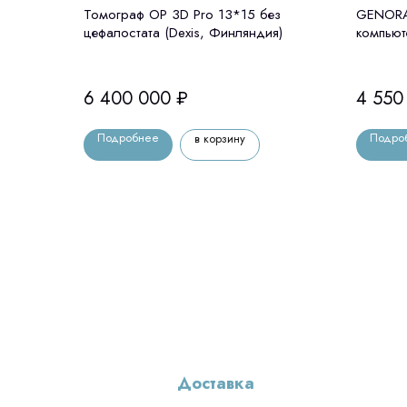
Томограф OP 3D Pro 13*15 без
GENORAY
цефалостата (Dexis, Финляндия)
компьют
цефалос
6 400 000
₽
4 550
Подробнее
Подро
в корзину
Доставка