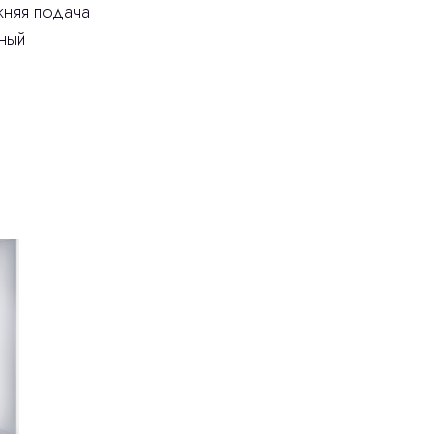
жняя подача
ный