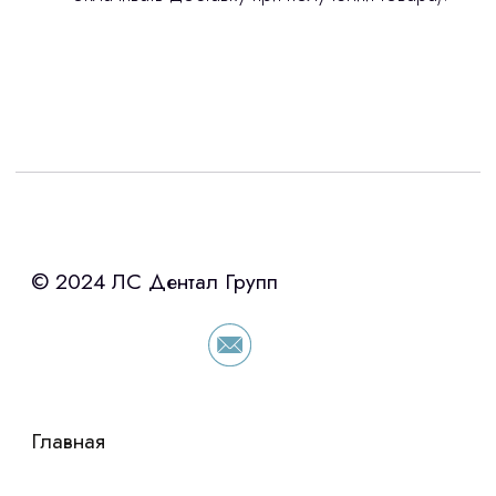
Интересует лизинг?
с помощью нашего партнера ООО
«Уралпромлизинг» подберем выгодные
условия по лизингу оборудования,
просто оставьте контакты чтобы мы
сориентировали по условиям