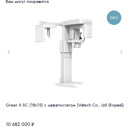
Вам могут понравится
SALE
Green X SC (18x15) c цефалостатом (Vatech Co., Ltd (Корея))
GE
це
10 682 000
₽