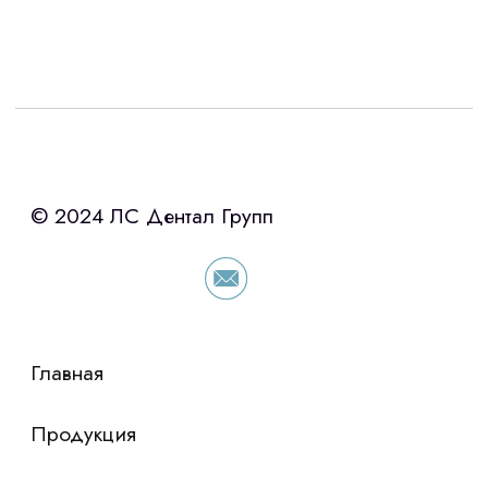
Интересует лизинг?
с помощью нашего партнера ООО
«Уралпромлизинг» подберем выгодные
условия по лизингу оборудования,
просто оставьте контакты чтобы мы
сориентировали по условиям