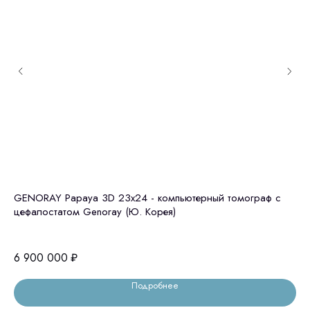
GENORAY Papaya 3D 23x24 - компьютерный томограф с
Gr
цефалостатом Genoray (Ю. Корея)
10
6 900 000
₽
Подробнее