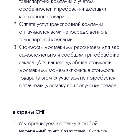
транспортных компаний с учетом
особенностей и требований доставки
конкретного товара.
Остались вопросы
Оплата услуг транспортной компании
оплачивается вами непосредственно в
оставьте контакты, мы свяжемся и
транспортной компании.
© 2024 ЛС Дентал Групп
ответим на все вопросы
Стоимость доставки мы рассчитаем для вас
самостоятельно и сообщим при обработке
заказа. Для вашего удобства стоимость
доставки мы можем включить в стоимость
Главная
товара (в этом случае вам не потребуется
Продукция
оплачивать доставку при получении товара).
Оплата и доставка
Контакты
в страны СНГ
Мы организуем доставку в любой
3D печать
населенный пункт Казахстана, Киргизии,