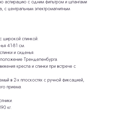
ую аспирацию с одним фильтром и шлангами
, с центральным электромагнитным
с широкой спинкой.
ья 41-81 см.
пинки и сиденья.
положение Тренделенбурга.
ижения кресла и спинки при встрече с
мый в 2-х плоскостях с ручной фиксацией,
ого приема.
отники.
90 кг.