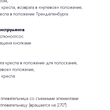
ром;
 кресла, возврата в «нулевое» положение;
ресла в положение Тренделенбурга.
инструмента
 слюноотсос.
ащена кнопками:
ата кресла в положение для полоскания;
левое» положение;
 кресла.
 плевательница со съемными элементами
 плевательницу (вращается на 270°).