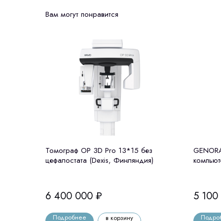
Вам могут понравится
Томограф OP 3D Pro 13*15 без
GENORAY
цефалостата (Dexis, Финляндия)
компьют
цефалос
6 400 000
₽
5 100
Подробнее
Подро
в корзину