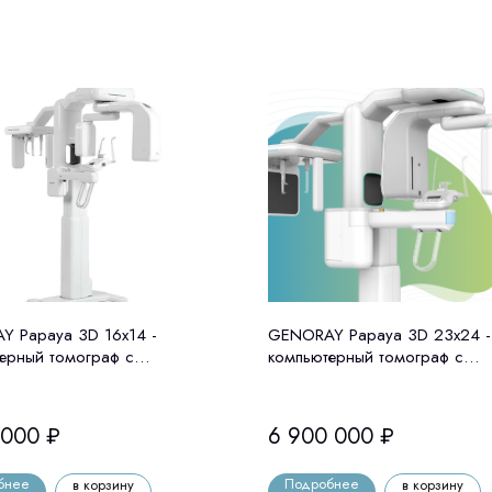
 Papaya 3D 16x14 -
GENORAY Papaya 3D 23x24 -
ерный томограф с
компьютерный томограф с
татом Genoray (Ю. Корея)
цефалостатом Genoray (Ю. Ко
 000
₽
6 900 000
₽
бнее
Подробнее
в корзину
в корзину