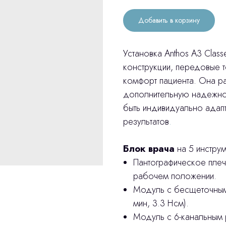
Добавить в корзину
Установка Anthos A3 Clas
конструкции, передовые 
комфорт пациента. Она р
дополнительную надежнос
быть индивидуально адап
результатов
.
Блок врача
на 5 инстру
Пантографическое плеч
рабочем положении.
Модуль с бесщеточным
мин, 3.3 Нсм).
Модуль с 6-канальным р