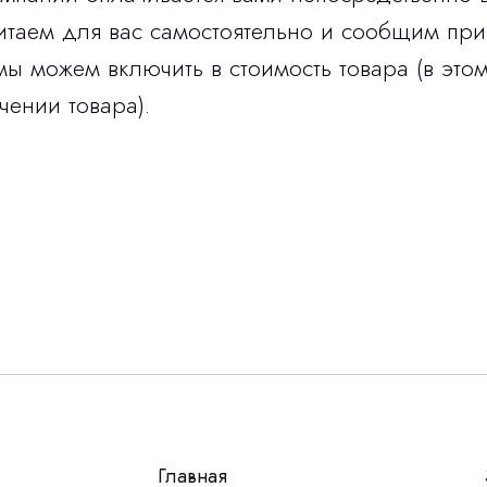
итаем для вас самостоятельно и сообщим при
мы можем включить в стоимость товара (в этом
чении товара).
Остались вопросы
г?
авьте контакты, мы свяжемся и ответим на все воп
алпромлизинг»
Главная