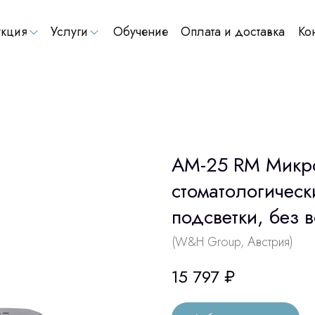
кция
Услуги
Обучение
Оплата и доставка
Ко
AM-25 RM Микро
стоматологическ
подсветки, без 
(W&H Group, Австрия)
15 797
₽