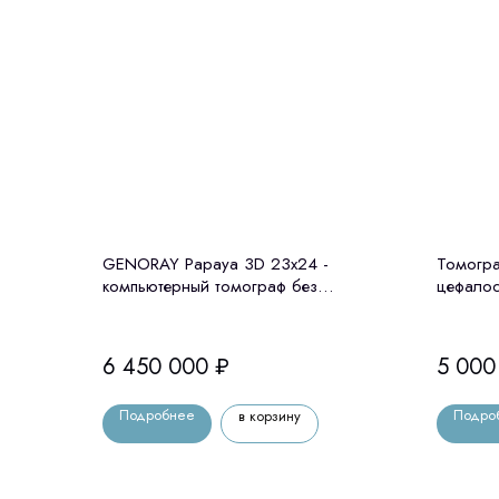
GENORAY Papaya 3D 23x24 -
Томогра
компьютерный томограф без
цефалос
цефалостата Genoray (Ю. Корея)
6 450 000
₽
5 000
Подробнее
Подро
в корзину