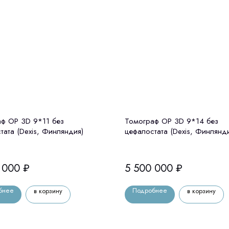
ф OP 3D 9*11 без
Томограф OP 3D 9*14 без
тата (Dexis, Финляндия)
цефалостата (Dexis, Финлянд
 000
₽
5 500 000
₽
бнее
Подробнее
в корзину
в корзину