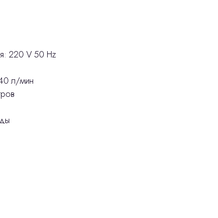
я: 220 V 50 Hz
40 л/мин
тров
оды