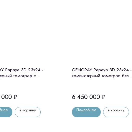
Y Papaya 3D 23x24 -
GENORAY Papaya 3D 23x24 -
ерный томограф с
компьютерный томограф без
татом Genoray (Ю. Корея)
цефалостата Genoray (Ю. Кор
 000
₽
6 450 000
₽
бнее
Подробнее
в корзину
в корзину