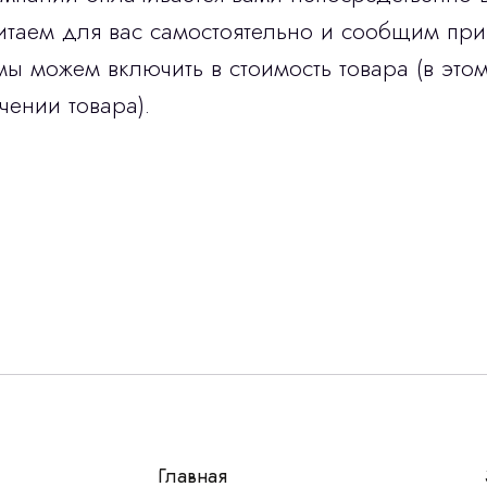
итаем для вас самостоятельно и сообщим при
мы можем включить в стоимость товара (в этом
чении товара).
Остались вопросы
г?
авьте контакты, мы свяжемся и ответим на все воп
алпромлизинг»
Главная