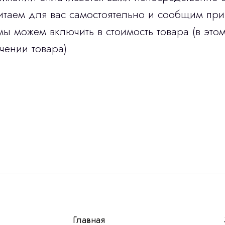
итаем для вас самостоятельно и сообщим при
мы можем включить в стоимость товара (в этом
чении товара).
Остались вопросы
г?
авьте контакты, мы свяжемся и ответим на все воп
алпромлизинг»
Главная