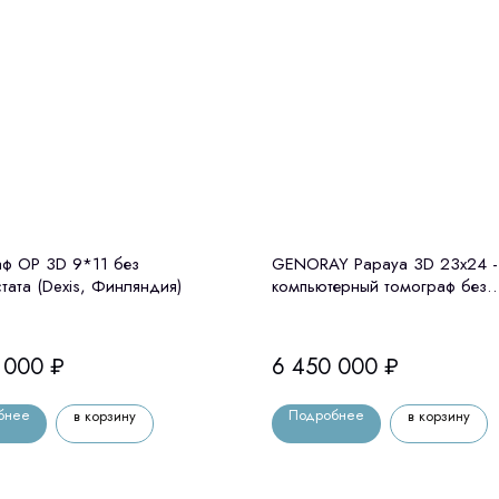
ф OP 3D 9*11 без
GENORAY Papaya 3D 23x24 -
тата (Dexis, Финляндия)
компьютерный томограф без
цефалостата Genoray (Ю. Кор
 000
₽
6 450 000
₽
бнее
Подробнее
в корзину
в корзину