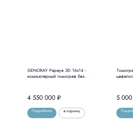
GENORAY Papaya 3D 16x14 -
Томогра
компьютерный томограф без
цефалос
цефалостата Genoray (Ю. Корея)
4 550 000
₽
5 000
Подробнее
Подро
в корзину