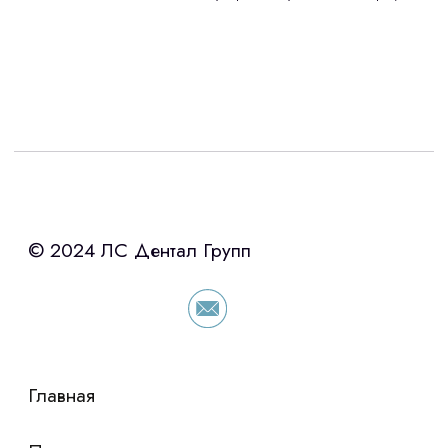
Интересует лизинг?
с помощью нашего партнера ООО
«Уралпромлизинг» подберем выгодные
условия по лизингу оборудования,
просто оставьте контакты чтобы мы
сориентировали по условиям