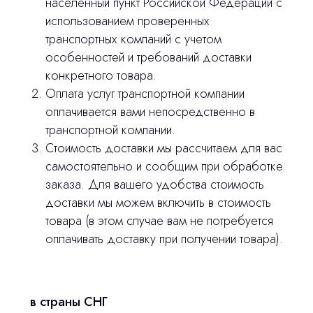
населенный пункт Российской Федерации с
использованием проверенных
транспортных компаний с учетом
особенностей и требований доставки
конкретного товара.
Остались вопросы
Оплата услуг транспортной компании
оплачивается вами непосредственно в
оставьте контакты, мы свяжемся и
© 2024 ЛС Дентал Групп
транспортной компании.
ответим на все вопросы
Стоимость доставки мы рассчитаем для вас
самостоятельно и сообщим при обработке
заказа. Для вашего удобства стоимость
Главная
доставки мы можем включить в стоимость
товара (в этом случае вам не потребуется
Продукция
оплачивать доставку при получении товара).
Оплата и доставка
Контакты
в страны СНГ