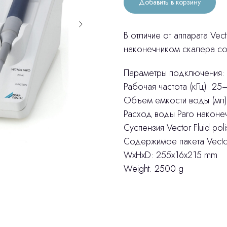
Добавить в корзину
В отличие от аппарата Vec
наконечником скалера со
Параметры подключения: 
Рабочая частота (кГц): 25
Объем емкости воды (мл)
Расход воды Paro наконеч
Суспензия Vector Fluid pol
Содержимое пакета Vector 
WxHxD: 255x16x215 mm
Weight: 2500 g