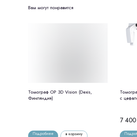
Вам могут понравится
Томограф OP 3D Vision (Dexis,
Томогра
Финляндия)
с цефал
7 400
Подробнее
Подро
в корзину