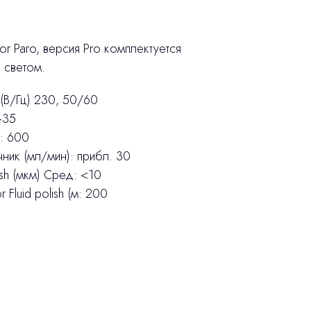
tor Paro, версия Pro комплектуется
 светом.
(В/Гц) 230, 50/60
–35
: 600
ник (мл/мин): прибл. 30
ish (мкм) Сред: <10
Fluid polish (м: 200