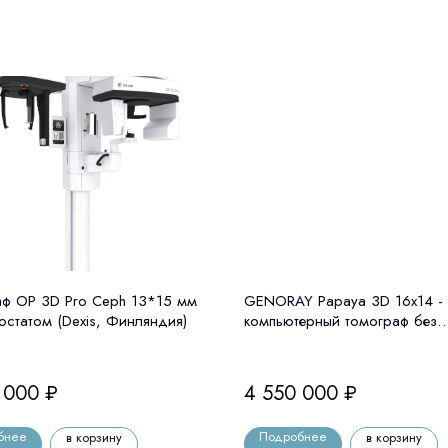
ф OP 3D Pro Ceph 13*15 мм
GENORAY Papaya 3D 16x14 -
остатом (Dexis, Финляндия)
компьютерный томограф без
цефалостата Genoray (Ю. Кор
 000
₽
4 550 000
₽
бнее
Подробнее
в корзину
в корзину