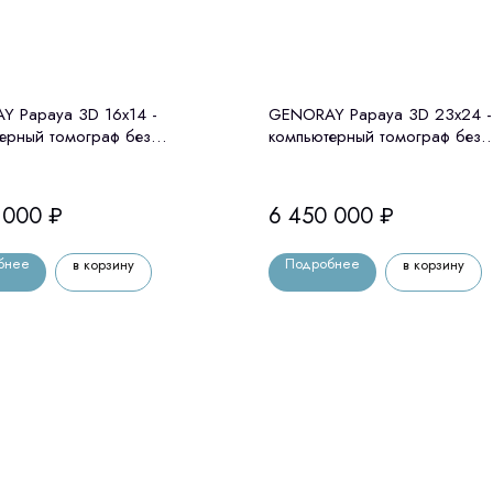
 Papaya 3D 16x14 -
GENORAY Papaya 3D 23x24 -
ерный томограф без
компьютерный томограф без
тата Genoray (Ю. Корея)
цефалостата Genoray (Ю. Кор
 000
₽
6 450 000
₽
бнее
Подробнее
в корзину
в корзину