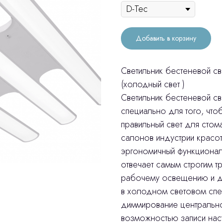
Добавить в корзину
Светильник бестеневой св
(холодный свет )
Светильник бестеневой св
специально для того, что
правильный свет для стом
салонов индустрии красоты
эргономичный функционал
отвечает самым строгим 
рабочему освещению и ди
в холодном световом спе
диммирование центральной
возможностью записи нас