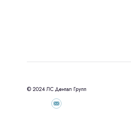
Интересует лизин
ост
с помощью нашего партнера ООО «Ур
© 2024 ЛС Дентал Групп
подберем выгодные условия по лизинг
оборудования, просто оставьте контакты
сориентировали по условиям