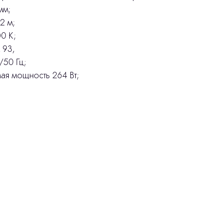
мм;
2 м;
0 К;
 93,
/50 Гц;
ая мощность 264 Вт;