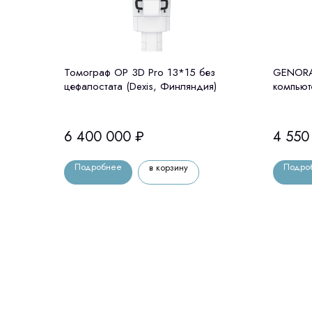
Томограф OP 3D Pro 13*15 без
GENORAY
цефалостата (Dexis, Финляндия)
компьют
цефалос
6 400 000
₽
4 550
Подробнее
Подро
в корзину