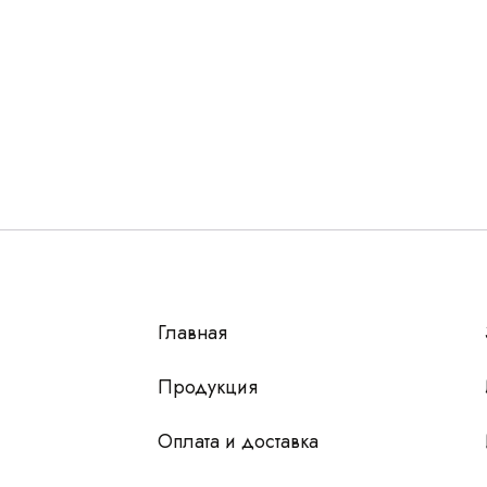
Остались вопросы
г?
авьте контакты, мы свяжемся и ответим на все воп
алпромлизинг»
Главная
у
 чтобы мы
Продукция
Оплата и доставка