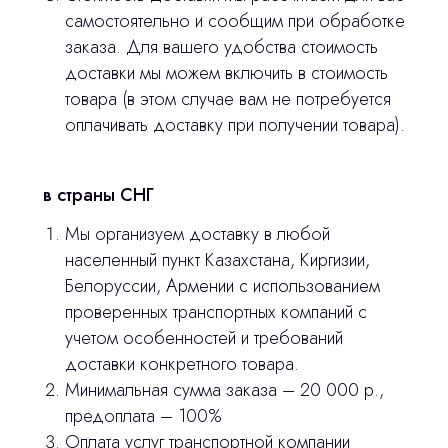
© 2024 ЛС Дентал Групп
ответим на все вопросы
самостоятельно и сообщим при обработке
заказа. Для вашего удобства стоимость
доставки мы можем включить в стоимость
товара (в этом случае вам не потребуется
Главная
оплачивать доставку при получении товара).
Продукция
в страны СНГ
Оплата и доставка
Мы организуем доставку в любой
Контакты
населенный пункт Казахстана, Киргизии,
Белоруссии, Армении с использованием
3D печать
проверенных транспортных компаний с
учетом особенностей и требований
Лицензирование
доставки конкретного товара.
Изготовление хирургических шаблонов
Минимальная сумма заказа – 20 000 р.,
предоплата – 100%
Политика конфиденциальности
Оплата услуг транспортной компании