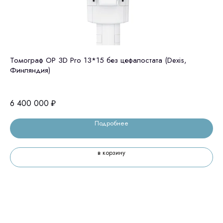
ия)
Томограф OP 3D Pro 13*15 без цефалостата (Dexis,
Gr
Финляндия)
Ю.
6 400 000
₽
8 
Подробнее
в корзину