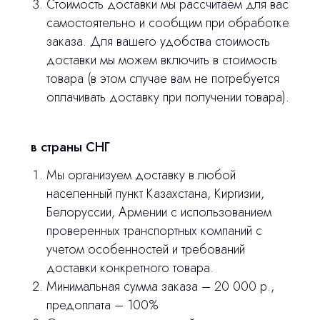
Стоимость доставки мы рассчитаем для вас
самостоятельно и сообщим при обработке
Продукция
заказа. Для вашего удобства стоимость
Оплата и доставка
доставки мы можем включить в стоимость
товара (в этом случае вам не потребуется
Контакты
оплачивать доставку при получении товара).
3D печать
в страны СНГ
Лицензирование
Мы организуем доставку в любой
Изготовление хирургических шаблонов
населенный пункт Казахстана, Киргизии,
Белоруссии, Армении с использованием
Политика конфиденциальности
проверенных транспортных компаний с
учетом особенностей и требований
stasicus
сделано
доставки конкретного товара.
Минимальная сумма заказа – 20 000 р.,
предоплата – 100%