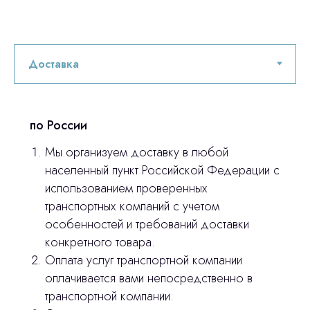
по России
Мы организуем доставку в любой
населенный пункт Российской Федерации с
Остались вопросы
использованием проверенных
транспортных компаний с учетом
оставьте контакты, мы свяжемся и
особенностей и требований доставки
© 2024 ЛС Дентал Групп
ответим на все вопросы
конкретного товара.
Оплата услуг транспортной компании
оплачивается вами непосредственно в
транспортной компании.
Главная