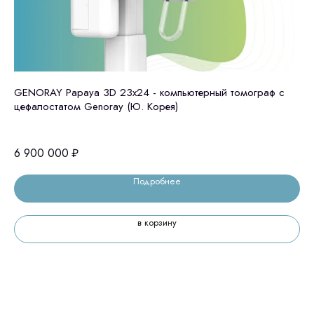
GENORAY Papaya 3D 23x24 - компьютерный томограф с
То
цефалостатом Genoray (Ю. Корея)
5 
6 900 000
₽
Подробнее
в корзину