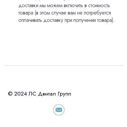
доставки мы можем включить в стоимость
товара (в этом случае вам не потребуется
оплачивать доставку при получении товара).
Интересует лизинг?
с помощью нашего партнера ООО
«Уралпромлизинг» подберем выгодные
условия по лизингу оборудования,
просто оставьте контакты чтобы мы
сориентировали по условиям