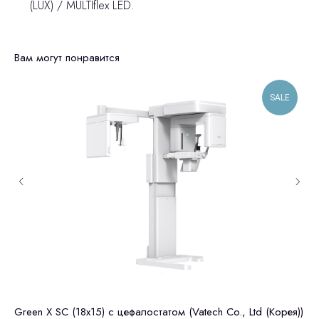
(LUX) / MULTIflex LED.
Вам могут понравится
SALE
Green X SC (18x15) c цефалостатом (Vatech Co., Ltd (Корея))
GE