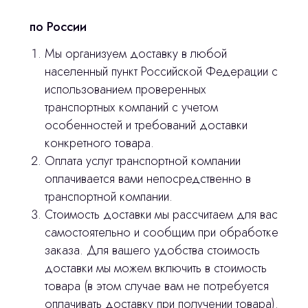
по России
Мы организуем доставку в любой
населенный пункт Российской Федерации с
использованием проверенных
транспортных компаний с учетом
Остались вопросы
особенностей и требований доставки
конкретного товара.
оставьте контакты, мы свяжемся и
Оплата услуг транспортной компании
© 2024 ЛС Дентал Групп
ответим на все вопросы
оплачивается вами непосредственно в
транспортной компании.
Стоимость доставки мы рассчитаем для вас
самостоятельно и сообщим при обработке
Главная
заказа. Для вашего удобства стоимость
Продукция
доставки мы можем включить в стоимость
товара (в этом случае вам не потребуется
Оплата и доставка
оплачивать доставку при получении товара).