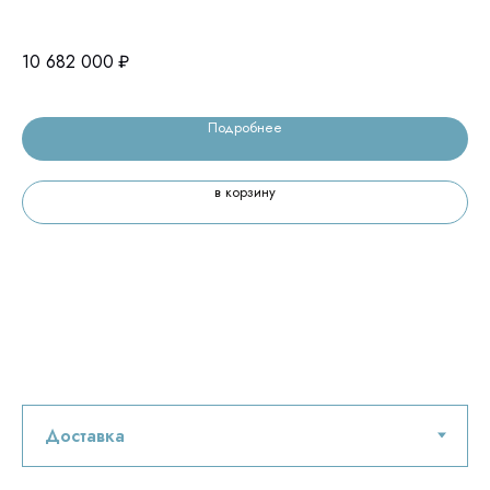
це
10 682 000
₽
5 
Подробнее
в корзину