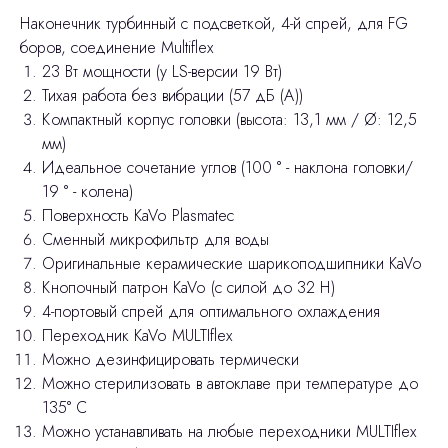
Наконечник турбинный с подсветкой, 4-й спрей, для FG
боров, соединение Multiflex
23 Вт мощности (у LS-версии 19 Вт)
Тихая работа без вибрации (57 дБ (А))
Компактный корпус головки (высота: 13,1 мм / Ø: 12,5
мм)
Идеальное сочетание углов (100 ° - наклона головки/
19 ° - колена)
Поверхность KaVo Plasmatec
Сменный микрофильтр для воды
Оригинальные керамические шарикоподшипники KaVo
Кнопочный патрон KaVo (с силой до 32 Н)
4-портовый спрей для оптимального охлаждения
Переходник KaVo MULTIflex
Можно дезинфицировать термически
Можно стерилизовать в автоклаве при температуре до
135° C
Можно устанавливать на любые переходники MULTIflex