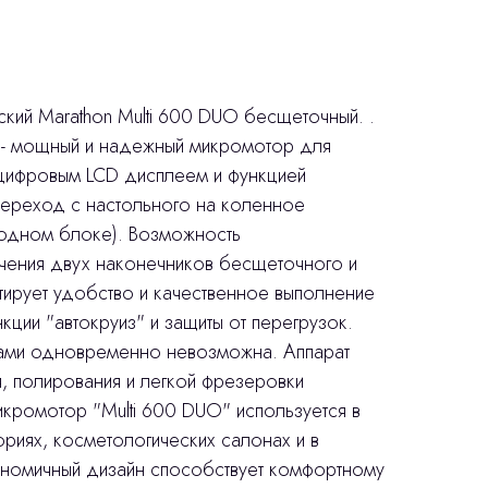
кий Marathon Multi 600 DUO бесщеточный. .
" - мощный и надежный микромотор для
 цифровым LCD дисплеем и функцией
переход с настольного на коленное
 одном блоке). Возможность
ения двух наконечников бесщеточного и
тирует удобство и качественное выполнение
нкции "автокруиз" и защиты от перегрузок.
ками одновременно невозможна. Аппарат
, полирования и легкой фрезеровки
кромотор "Multi 600 DUO" используется в
риях, косметологических салонах и в
номичный дизайн способствует комфортному