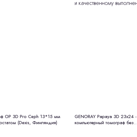
и качественному выполне
ф OP 3D Pro Ceph 13*15 мм
GENORAY Papaya 3D 23x24 -
остатом (Dexis, Финляндия)
компьютерный томограф без
цефалостата Genoray (Ю. Кор