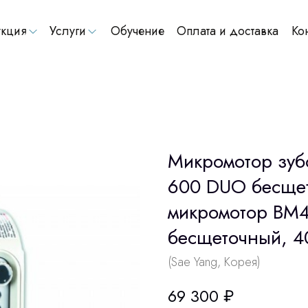
кция
Услуги
Обучение
Оплата и доставка
Ко
Микромотор зубо
600 DUO бесщет
микромотор BM4
бесщеточный, 4
(Sae Yang, Корея)
69 300
₽