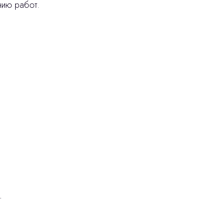
нию работ.
ея)