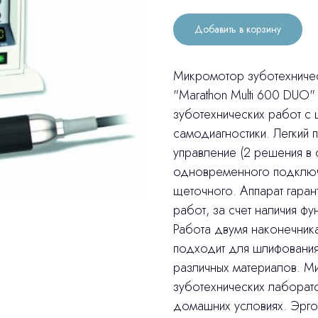
Добавить в корзину
Микромотор зуботехничес
"Marathon Multi 600 DUO
зуботехнических работ c
самодиагностики. Легкий 
управление (2 решения в
одновременного подключ
щеточного. Аппарат гаран
работ, за счет наличия фу
Работа двумя наконечни
подходит для шлифования
различных материалов. Ми
зуботехнических лаборато
домашних условиях. Эрго