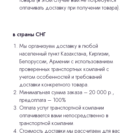
товара (в этом случае вам не потребуется
Остались вопросы
оплачивать доставку при получении товара).
оставьте контакты, мы свяжемся и
© 2024 ЛС Дентал Групп
ответим на все вопросы
в страны СНГ
Мы организуем доставку в любой
населенный пункт Казахстана, Киргизии,
Главная
Белоруссии, Армении с использованием
Продукция
проверенных транспортных компаний с
учетом особенностей и требований
Оплата и доставка
доставки конкретного товара.
Контакты
Минимальная сумма заказа – 20 000 р.,
предоплата – 100%
Оплата услуг транспортной компании
3D печать
оплачивается вами непосредственно в
Лицензирование
транспортной компании.
Стоимость доставки мы рассчитаем для вас