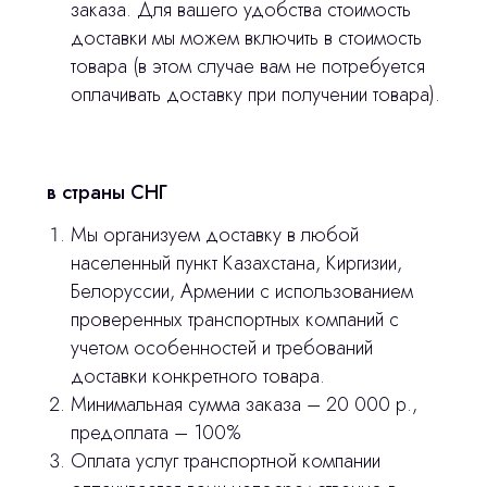
заказа. Для вашего удобства стоимость
Продукция
доставки мы можем включить в стоимость
Оплата и доставка
товара (в этом случае вам не потребуется
оплачивать доставку при получении товара).
Контакты
3D печать
в страны СНГ
Лицензирование
Мы организуем доставку в любой
Изготовление хирургических шаблонов
населенный пункт Казахстана, Киргизии,
Белоруссии, Армении с использованием
Политика конфиденциальности
проверенных транспортных компаний с
учетом особенностей и требований
stasicus
сделано
доставки конкретного товара.
Минимальная сумма заказа – 20 000 р.,
предоплата – 100%
Оплата услуг транспортной компании