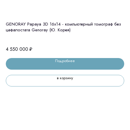
ия)
GENORAY Papaya 3D 16x14 - компьютерный томограф без
Gr
цефалостата Genoray (Ю. Корея)
Ю.
4 550 000
₽
8 
Подробнее
в корзину