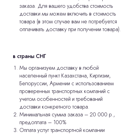
© 2024 ЛС Дентал Групп
ответим на все вопросы
заказа. Для вашего удобства стоимость
доставки мы можем включить в стоимость
товара (в этом случае вам не потребуется
оплачивать доставку при получении товара).
Главная
Продукция
в страны СНГ
Оплата и доставка
Мы организуем доставку в любой
Контакты
населенный пункт Казахстана, Киргизии,
Белоруссии, Армении с использованием
3D печать
проверенных транспортных компаний с
учетом особенностей и требований
Лицензирование
доставки конкретного товара.
Изготовление хирургических шаблонов
Минимальная сумма заказа – 20 000 р.,
предоплата – 100%
Политика конфиденциальности
Оплата услуг транспортной компании