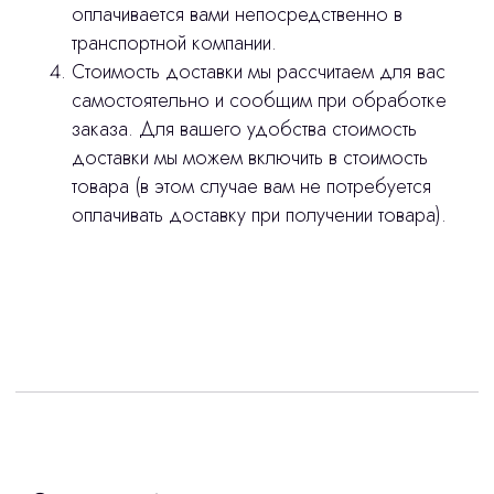
оплачивается вами непосредственно в
stasicus
сделано
транспортной компании.
Стоимость доставки мы рассчитаем для вас
самостоятельно и сообщим при обработке
заказа. Для вашего удобства стоимость
доставки мы можем включить в стоимость
товара (в этом случае вам не потребуется
оплачивать доставку при получении товара).
Интересует лизинг?
с помощью нашего партнера ООО
«Уралпромлизинг» подберем выгодные