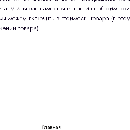
итаем для вас самостоятельно и сообщим при
мы можем включить в стоимость товара (в этом
чении товара).
Остались вопросы
г?
авьте контакты, мы свяжемся и ответим на все воп
алпромлизинг»
Главная