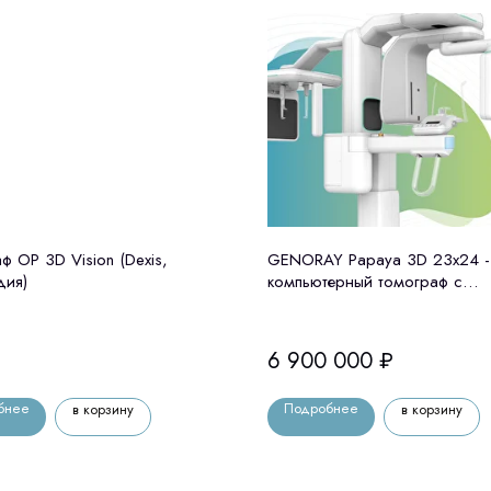
ф OP 3D Vision (Dexis,
GENORAY Papaya 3D 23x24 -
дия)
компьютерный томограф с
цефалостатом Genoray (Ю. Ко
6 900 000
₽
бнее
Подробнее
в корзину
в корзину