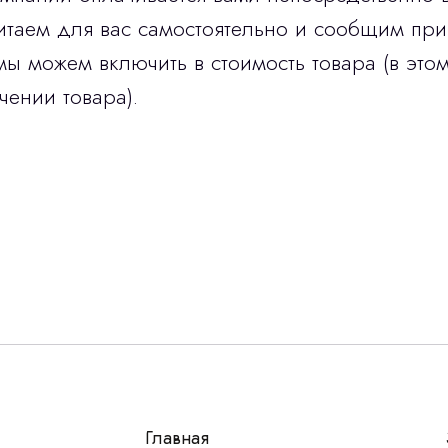
итаем для вас самостоятельно и сообщим при
мы можем включить в стоимость товара (в этом
чении товара).
Остались вопросы
г?
авьте контакты, мы свяжемся и ответим на все воп
алпромлизинг»
Главная