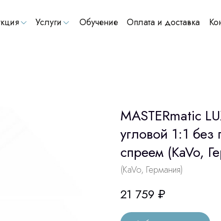
кция
Услуги
Обучение
Оплата и доставка
Ко
MASTERmatic LU
угловой 1:1 без 
спреем (KaVo, Г
(KaVo, Германия)
21 759
₽