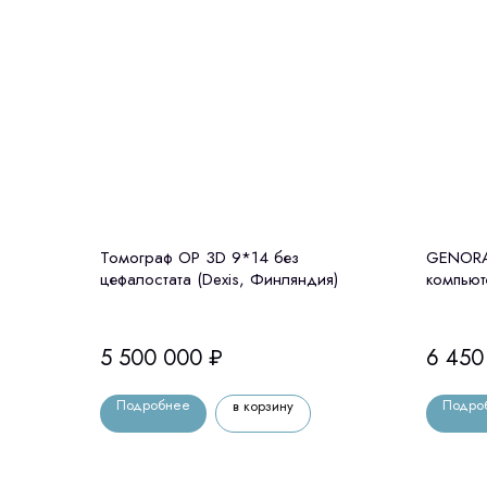
Томограф OP 3D 9*14 без
GENORA
цефалостата (Dexis, Финляндия)
компьют
цефалос
5 500 000
₽
6 450
Подробнее
Подро
в корзину