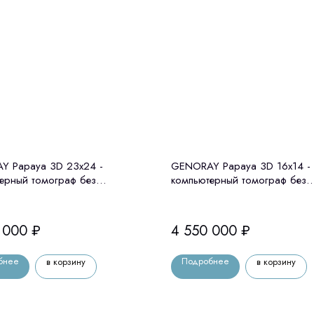
Y Papaya 3D 23x24 -
GENORAY Papaya 3D 16x14 -
ерный томограф без
компьютерный томограф без
тата Genoray (Ю. Корея)
цефалостата Genoray (Ю. Кор
 000
₽
4 550 000
₽
бнее
Подробнее
в корзину
в корзину