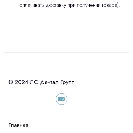
оплачивать доставку при получении товара).
Интересует лизинг?
с помощью нашего партнера ООО
«Уралпромлизинг» подберем выгодные
условия по лизингу оборудования,
просто оставьте контакты чтобы мы
сориентировали по условиям