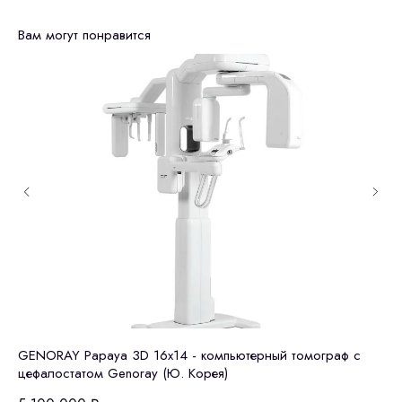
Вам могут понравится
ез
GENORAY Papaya 3D 16x14 - компьютерный томограф с
Gr
цефалостатом Genoray (Ю. Корея)
Ю.