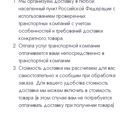
Мы организуем доставку в любой
населенный пункт Российской Федерации с
использованием проверенных
транспортных компаний с учетом
особенностей и требований доставки
Остались вопросы
конкретного товара.
Оплата услуг транспортной компании
оставьте контакты, мы свяжемся и
оплачивается вами непосредственно в
© 2024 ЛС Дентал Групп
ответим на все вопросы
транспортной компании.
Стоимость доставки мы рассчитаем для вас
самостоятельно и сообщим при обработке
заказа. Для вашего удобства стоимость
Главная
доставки мы можем включить в стоимость
товара (в этом случае вам не потребуется
Продукция
оплачивать доставку при получении товара).
Оплата и доставка
Контакты