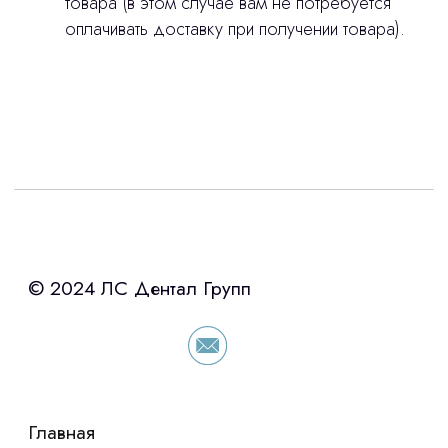
товара (в этом случае вам не потребуется
оплачивать доставку при получении товара).
Интересует лизинг?
с помощью нашего партнера ООО
«Уралпромлизинг» подберем выгодные
условия по лизингу оборудования,
просто оставьте контакты чтобы мы
сориентировали по условиям