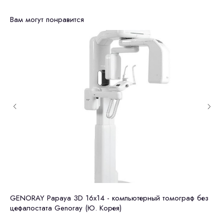
Вам могут понравится
ия)
GENORAY Papaya 3D 16x14 - компьютерный томограф без
То
цефалостата Genoray (Ю. Корея)
Фи