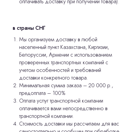
оплачивать доставку при получении товара).
Главная
Продукция
в страны СНГ
Оплата и доставка
Мы организуем доставку в любой
населенный пункт Казахстана, Киргизии,
Контакты
Белоруссии, Армении с использованием
проверенных транспортных компаний с
3D печать
учетом особенностей и требований
доставки конкретного товара.
Лицензирование
Минимальная сумма заказа – 20 000 р.,
Изготовление хирургических шаблонов
предоплата – 100%
Оплата услуг транспортной компании
Политика конфиденциальности
оплачивается вами непосредственно в
транспортной компании.
stasicus
сделано
Стоимость доставки мы рассчитаем для вас
самостоятельно и сообщим при обработке