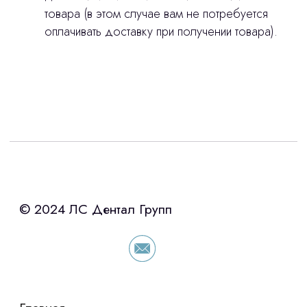
товара (в этом случае вам не потребуется
оплачивать доставку при получении товара).
Интересует лизинг?
с помощью нашего партнера ООО
«Уралпромлизинг» подберем выгодные
условия по лизингу оборудования,
просто оставьте контакты чтобы мы
сориентировали по условиям