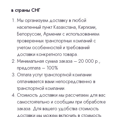
Главная
в страны СНГ
Продукция
Мы организуем доставку в любой
Оплата и доставка
населенный пункт Казахстана, Киргизии,
Контакты
Белоруссии, Армении с использованием
проверенных транспортных компаний с
учетом особенностей и требований
3D печать
доставки конкретного товара.
Лицензирование
Минимальная сумма заказа – 20 000 р.,
предоплата – 100%
Изготовление хирургических шаблонов
Оплата услуг транспортной компании
Политика конфиденциальности
оплачивается вами непосредственно в
транспортной компании.
Стоимость доставки мы рассчитаем для вас
stasicus
сделано
самостоятельно и сообщим при обработке
заказа. Для вашего удобства стоимость
доставки мы можем включить в стоимость