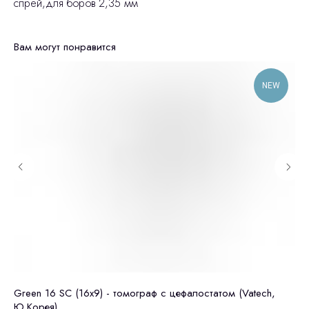
спрей,для боров 2,35 мм
Вам могут понравится
NEW
ез
Green 16 SC (16x9) - томограф c цефалостатом (Vatech,
GE
Ю.Корея)
це