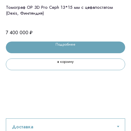
Томограф OP 3D Pro Ceph 13*15 мм с цефалостатом
GE
(Dexis, Финляндия)
це
7 400 000
₽
6 
Подробнее
в корзину