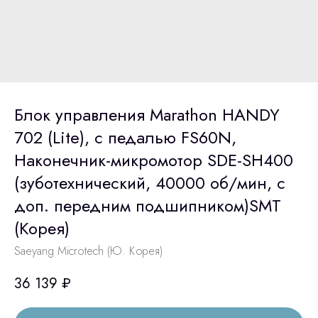
Блок управления Marathon HANDY
702 (Lite), с педалью FS60N,
Наконечник-микромотор SDE-SH400
(зуботехнический, 40000 об/мин, c
доп. передним подшипником)SMT
(Корея)
Saeyang Microtech (Ю. Корея)
36 139
₽