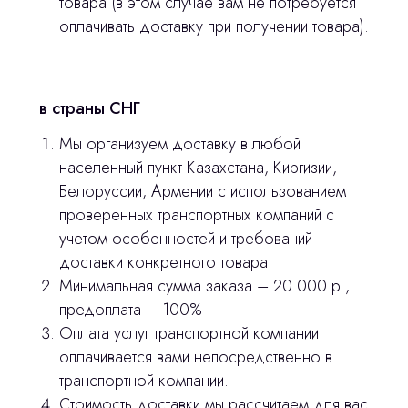
товара (в этом случае вам не потребуется
оплачивать доставку при получении товара).
Главная
Продукция
в страны СНГ
Оплата и доставка
Мы организуем доставку в любой
Контакты
населенный пункт Казахстана, Киргизии,
Белоруссии, Армении с использованием
проверенных транспортных компаний с
3D печать
учетом особенностей и требований
Лицензирование
доставки конкретного товара.
Минимальная сумма заказа – 20 000 р.,
Изготовление хирургических шаблонов
предоплата – 100%
Политика конфиденциальности
Оплата услуг транспортной компании
оплачивается вами непосредственно в
транспортной компании.
stasicus
сделано
Стоимость доставки мы рассчитаем для вас