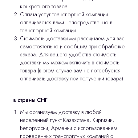
конкретного товара.
Остались вопросы
Оплата услуг транспортной компании
оплачивается вами непосредственно в
оставьте контакты, мы свяжемся и
транспортной компании.
© 2024 ЛС Дентал Групп
ответим на все вопросы
Стоимость доставки мы рассчитаем для вас
самостоятельно и сообщим при обработке
заказа. Для вашего удобства стоимость
доставки мы можем включить в стоимость
Главная
товара (в этом случае вам не потребуется
Продукция
оплачивать доставку при получении товара).
Оплата и доставка
в страны СНГ
Контакты
Мы организуем доставку в любой
населенный пункт Казахстана, Киргизии,
3D печать
Белоруссии, Армении с использованием
Лицензирование
проверенных транспортных компаний с