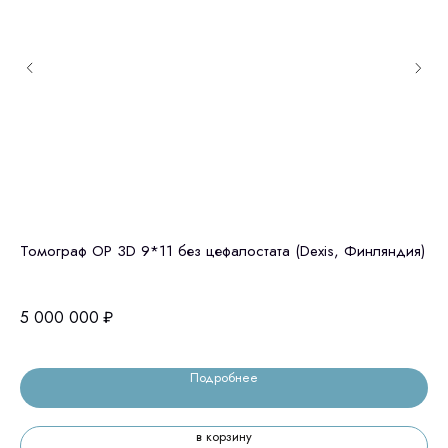
Томограф OP 3D 9*11 без цефалостата (Dexis, Финляндия)
GE
це
5 000 000
₽
4 
Подробнее
в корзину