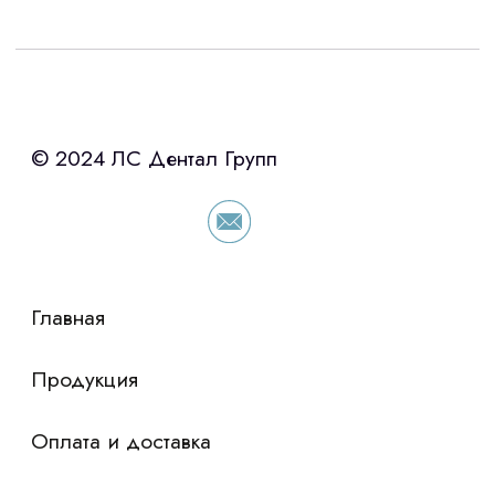
Интересует лизинг?
с помощью нашего партнера ООО
«Уралпромлизинг» подберем выгодные
условия по лизингу оборудования,
просто оставьте контакты чтобы мы
сориентировали по условиям